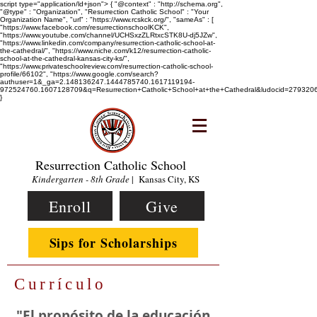
script type="application/ld+json"> { "@context" : "http://schema.org",
"@type" : "Organization", "Resurrection Catholic School" : "Your
Organization Name", "url" : "https://www.rcskck.org/", "sameAs" : [
"https://www.facebook.com/resurrectionschoolKCK",
"https://www.youtube.com/channel/UCHSxzZLRtxcSTK8U-dj5JZw",
"https://www.linkedin.com/company/resurrection-catholic-school-at-
the-cathedral/", "https://www.niche.com/k12/resurrection-catholic-
school-at-the-cathedral-kansas-city-ks/",
"https://www.privateschoolreview.com/resurrection-catholic-school-
profile/66102", "https://www.google.com/search?
authuser=1&_ga=2.148136247.1444785740.1617119194-
972524760.1607128709&q=Resurrection+Catholic+School+at+the+Cathedral&ludocid=2793
}
Resurrection Catholic School
Kindergarten - 8th Grade
| Kansas City, KS
Enroll
Give
Sips for Scholarships
Currículo
"El propósito de la educación